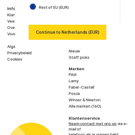
Rest of EU (EUR)
Producten
Information
Kunstenaarsmateriaal
Klantenservice
Creëren & Hobby
Veelgestelde Vragen
Pennen
Over ons
Continue to Netherlands (EUR)
Papier & Blokken
Voor Crea Plus
i
s
K
d
Outlet
Algemene Voorwaarden
Nieuw
Privacybeleid
Staff picks
Cookies
Merken
Pilot
Lamy
Faber-Castell
Posca
Winsor & Newton
Alle merken (160)
Klantenservice
Neem contact met ons op
via e-
mail of
telefoon als je vragen hebt.