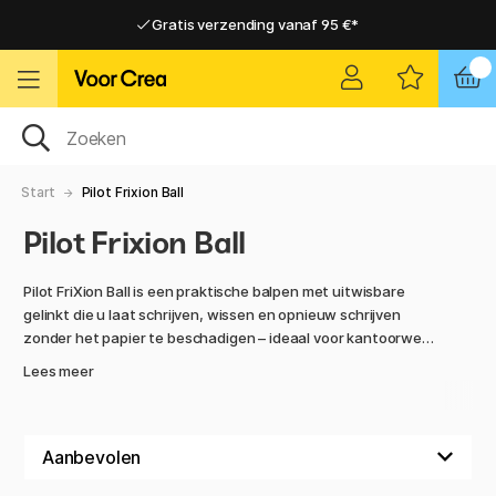
Gratis verzending vanaf 95 €*
Gratis verzending vanaf 95 €*
Levering 2-6 werkdagen
Levering 2-6 werkdagen
Start
Pilot Frixion Ball
Pilot Frixion Ball
Pilot FriXion Ball is een praktische balpen met uitwisbare
gelinkt die u laat schrijven, wissen en opnieuw schrijven
zonder het papier te beschadigen – ideaal voor kantoorwerk
en dagelijkse notities!
Lees meer
Schrijf soepel en vloeiend met FriXion Ball, wis het uit met
het gummi van de pen en schrijf opnieuw. Dankzij Pilots
revolutionaire warmtegevoelige inkt kunt u zo vaak schrijven
en wissen als u wilt. Een genoegen om mee te schrijven – een