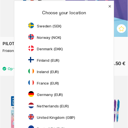
Choose your location
Sweden (SEK)
Norway (NOK)
PILOT
PILOT
Denmark (DKK)
Frixion Ball Plus One Piece 0.7
FriXion Ball Fancy 0.7
Finland (EUR)
4.60 €
4.50 €
Ireland (EUR)
France (EUR)
Germany (EUR)
Netherlands (EUR)
United Kingdom (GBP)