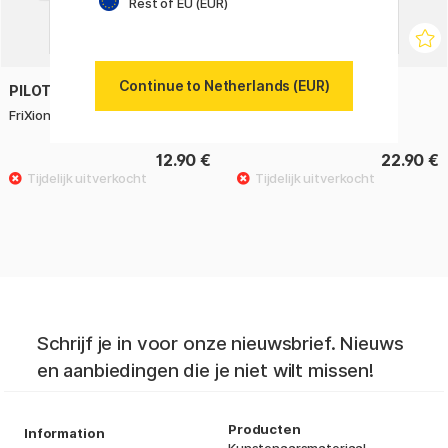
Rest of EU (EUR)
Continue to Netherlands (EUR)
PILOT
PILOT
FriXion Ball Fancy 0.7 3-pack
FriXion Fancy 0.7 6-pack
12.90 €
22.90 €
Schrijf je in voor onze nieuwsbrief. Nieuws
en aanbiedingen die je niet wilt missen!
Producten
Information