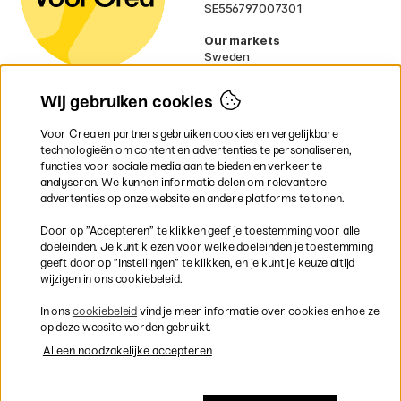
SE556797007301
Our markets
Sweden
Norway
Denmark
Wij gebruiken cookies
Finland
France
Voor Crea en partners gebruiken cookies en vergelijkbare
Ireland
technologieën om content en advertenties te personaliseren,
Germany
functies voor sociale media aan te bieden en verkeer te
UK
analyseren. We kunnen informatie delen om relevantere
EU
advertenties op onze website en andere platforms te tonen.
* Specifieke
verzendvoorwaarden
Door op ”Accepteren” te klikken geef je toestemming voor alle
gelden voor volumineuze producten.
doeleinden. Je kunt kiezen voor welke doeleinden je toestemming
geeft door op ”Instellingen” te klikken, en je kunt je keuze altijd
wijzigen in ons cookiebeleid.
Snel en veilig met creditcard of iDEAL
In ons
cookiebeleid
vind je meer informatie over cookies en hoe ze
op deze website worden gebruikt.
Alleen noodzakelijke accepteren
Gratis verzending vanaf 95 €