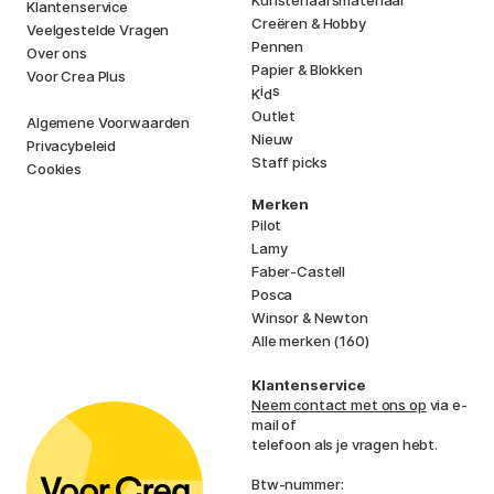
Kunstenaarsmateriaal
Klantenservice
Creëren & Hobby
Veelgestelde Vragen
Pennen
Over ons
Papier & Blokken
Voor Crea Plus
i
s
K
d
Outlet
Algemene Voorwaarden
Nieuw
Privacybeleid
Staff picks
Cookies
Merken
Pilot
Lamy
Faber-Castell
Posca
Winsor & Newton
Alle merken (160)
Klantenservice
Neem contact met ons op
via e-
mail of
telefoon als je vragen hebt.
Btw-nummer: