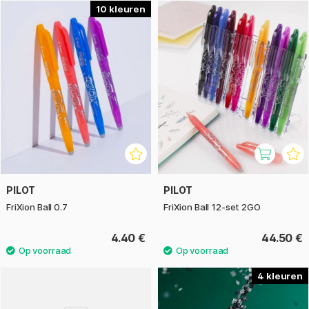
genoegen om mee te wissen!
10
Puntbreedte: 0,7 mm. Schrijftbreedte: 0,35 mm. Penlichaam
in dezelfde kleur als de inkt. De pennen zijn navulbaar met
FriXion 0,7 mm navullingen of FriXion-navullingen in andere
puntbreedtes. Het wisgedeelte is slijtvast.
Vanwege de uitwisbare inkt mag FriXion Ball niet worden
gebruikt voor handtekeningen, juridische documenten of
andere documenten waarbij de tekst permanent moet zijn.
PILOT
PILOT
FriXion Ball 0.7
FriXion Ball 12-set 2GO
4.40 €
44.50 €
4