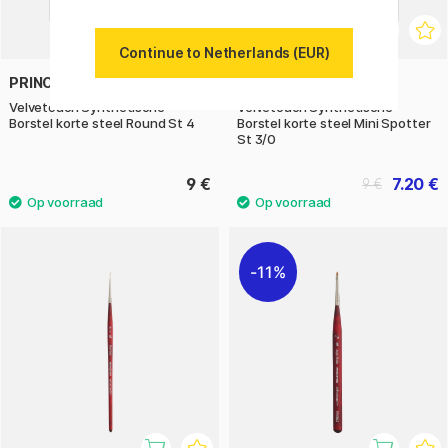
Continue to Netherlands (EUR)
PRINCETON
PRINCETON
Velvetouch Synthetische
Velvetouch Synthetische
Borstel korte steel Round St 4
Borstel korte steel Mini Spotter
St 3/0
9 €
7.20 €
9 €
11%