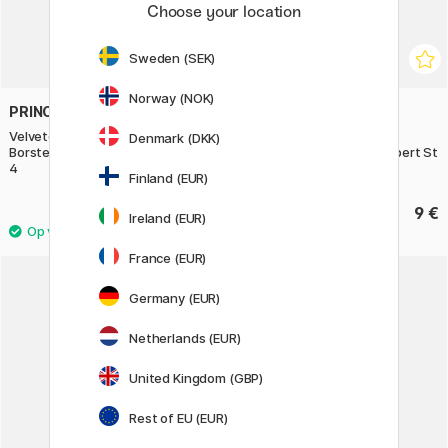
Choose your location
Sweden (SEK)
Norway (NOK)
PRINCETON
PRINCETON
Velvetouch Synthetische
Velvetouch Synthetische
Denmark (DKK)
Borstel korte steel Long Rund St
Borstel korte steel Mini Filbert St
4
0
Finland (EUR)
13.50 €
9 €
Ireland (EUR)
France (EUR)
Germany (EUR)
11%
Netherlands (EUR)
United Kingdom (GBP)
Rest of EU (EUR)