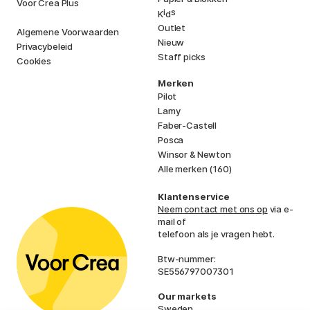
Voor Crea Plus
i
s
K
d
Outlet
Algemene Voorwaarden
Nieuw
Privacybeleid
Staff picks
Cookies
Merken
Pilot
Lamy
Faber-Castell
Posca
Winsor & Newton
Alle merken (160)
Klantenservice
Neem contact met ons op
via e-
mail of
telefoon als je vragen hebt.
Btw-nummer:
SE556797007301
Our markets
Sweden