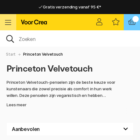
Gratis verzending vanaf 95 €*
Gratis verzending vanaf 95 €*
Levering 2-6 werkdagen
Levering 2-6 werkdagen
Start
Princeton Velvetouch
Princeton Velvetouch
Princeton Velvetouch-penselen zijn de beste keuze voor
kunstenaars die zowel precisie als comfort in hun werk
willen. Deze penselen zijn veganistisch en hebben
synthetische haren, wat betekent dat de haren zijn
Lees meer
gemaakt van kunstmatige materialen, maar zijn ontworpen
om de eigenschappen van natuurlijk haar na te bootsen. De
haren van een penseel zijn het deel dat in contact komt met
verf en het doek, en de synthetische haren van de
Velvetouch-penselen zijn ontworpen om even goed te