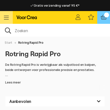
Gratis verzending vanaf 95 €*
Gratis verzending vanaf 95 €*
Levering 2-6 werkdagen
Levering 2-6 werkdagen
Start
Rotring Rapid Pro
Rotring Rapid Pro
De Rotring Rapid Pro is verkrijgbaar als vulpotlood en balpen,
beide ontworpen voor professionele precisie en prestaties.
Het vulpotlood is gemaakt van metaal en heeft een
Lees meer
geribbelde grip voor maximale controle en een soepele
drukmechanisme. Met verschillende lijndiktes om uit te
kiezen, is het ideaal voor technische tekeningen,
gedetailleerde schetsen en nauwkeurig schrijven.