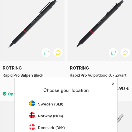
ROTRING
ROTRING
Rapid Pro Balpen Black
Rapid Pro Vulpotlood 0,7 Zwart
68.90 €
68.90 €
Choose your location
Sweden (SEK)
Norway (NOK)
Denmark (DKK)