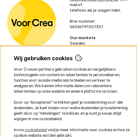
mail of
telefoon als je vragen hebt.
Btw-nummer:
SE556797007301
Our markets
Sweden
Norway
Denmark
Wij gebruiken cookies
Finland
France
Voor Crea en partners gebruiken cookies en vergelijkbare
Ireland
technologieën om content en advertenties te personaliseren,
Germany
functies voor sociale media aan te bieden en verkeer te
UK
analyseren. We kunnen informatie delen om relevantere
EU
advertenties op onze website en andere platforms te tonen.
* Specifieke
verzendvoorwaarden
Door op ”Accepteren” te klikken geef je toestemming voor alle
gelden voor volumineuze producten.
doeleinden. Je kunt kiezen voor welke doeleinden je toestemming
geeft door op ”Instellingen” te klikken, en je kunt je keuze altijd
wijzigen in ons cookiebeleid.
Snel en veilig met creditcard of iDEAL
In ons
cookiebeleid
vind je meer informatie over cookies en hoe ze
op deze website worden gebruikt.