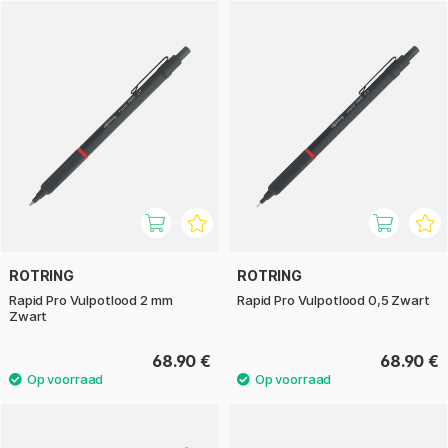
De balpen biedt hetzelfde robuuste ontwerp en
comfortabele grip, maar met een soepele en gelijkmatige
schrijfervaring. Dankzij de hoge duurzaamheid is het perfect
voor notities en dagelijks gebruik.
Of u nu kiest voor het vulpotlood of de balpen, u krijgt een
stijlvol en duurzaam instrument dat functie en design
perfect combineert.
ROTRING
ROTRING
Rapid Pro Vulpotlood 2 mm
Rapid Pro Vulpotlood 0,5 Zwart
Zwart
68.90 €
68.90 €