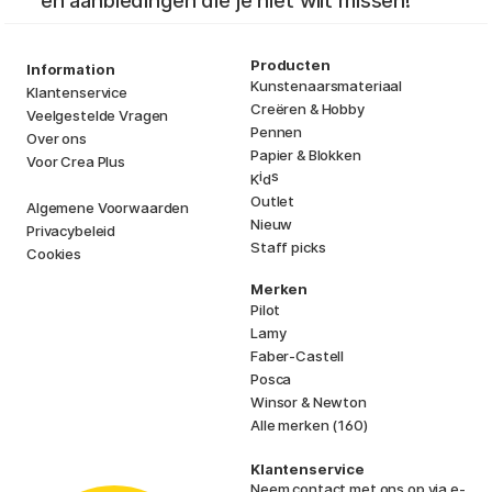
en aanbiedingen die je niet wilt missen!
Producten
Information
Kunstenaarsmateriaal
Klantenservice
Creëren & Hobby
Veelgestelde Vragen
Pennen
Over ons
Papier & Blokken
Voor Crea Plus
i
s
K
d
Outlet
Algemene Voorwaarden
Nieuw
Privacybeleid
Staff picks
Cookies
Merken
Pilot
Lamy
Faber-Castell
Posca
Winsor & Newton
Alle merken (160)
Klantenservice
Neem contact met ons op
via e-