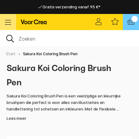
Gratis verzending vanaf 95 €*
Gratis verzending vanaf 95 €*
Levering 2-6 werkdagen
Levering 2-6 werkdagen
Start
Sakura Koi Coloring Brush Pen
Sakura Koi Coloring Brush
Pen
Sakura Koi Coloring Brush Pen is een veelzijdige en kleurrijke
brushpen die perfect is voor alles van illustraties en
handlettering tot schetsen en inkleuren. Met de flexibele
penseelpunt kun je gemakkelijk zowel dunne, precieze lijnen
Lees meer
als brede, expressieve penseelstreken maken - afhankelijk
van hoeveel druk je gebruikt.