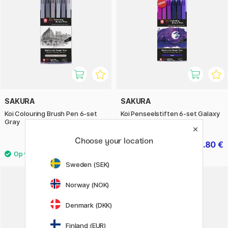
SAKURA
SAKURA
Koi Colouring Brush Pen 6-set
Koi Penseelstiften 6-set Galaxy
Gray
Choose your location
14.80 €
14.80 €
18.50 €
18.50 €
Sweden (SEK)
Norway (NOK)
Denmark (DKK)
Finland (EUR)