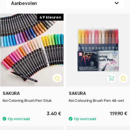
De kleuren zijn op waterbasis en kunnen met elkaar worden
gemengd of met water worden gemengd om vloeiende
overgangen en aquarelachtige effecten te creëren. Dit
49
maakt ze een populaire keuze onder kunstenaars,
illustratoren, ontwerpers en hobbyisten wereldwijd.
De potloden zijn verkrijgbaar in een breed scala aan heldere,
levendige kleuren en worden zowel afzonderlijk als in
handige sets verkocht - perfect voor degenen die hun eigen
palet willen opbouwen of een complete set klaar willen
hebben voor hun volgende project.
SAKURA
SAKURA
Koi Coloring Brush Pen Stuk
Koi Colouring Brush Pen 48-set
3.40 €
119.90 €