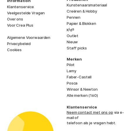
Information
Kunstenaarsmateriaal
Klantenservice
Creëren & Hobby
Veelgestelde Vragen
Pennen
Over ons
Papier & Blokken
Voor Crea Plus
i
s
K
d
Outlet
Algemene Voorwaarden
Nieuw
Privacybeleid
Staff picks
Cookies
Merken
Pilot
Lamy
Faber-Castell
Posca
Winsor & Newton
Alle merken (160)
Klantenservice
Neem contact met ons op
via e-
mail of
telefoon als je vragen hebt.