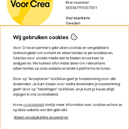
Btw-nummer:
SE556797007301
Our markets
Sweden
Norway
Denmark
Wij gebruiken cookies
Finland
France
Voor Crea en partners gebruiken cookies en vergelijkbare
Ireland
technologieën om content en advertenties te personaliseren,
Germany
functies voor sociale media aan te bieden en verkeer te
UK
analyseren. We kunnen informatie delen om relevantere
EU
advertenties op onze website en andere platforms te tonen.
* Specifieke
verzendvoorwaarden
Door op ”Accepteren” te klikken geef je toestemming voor alle
gelden voor volumineuze producten.
doeleinden. Je kunt kiezen voor welke doeleinden je toestemming
geeft door op ”Instellingen” te klikken, en je kunt je keuze altijd
wijzigen in ons cookiebeleid.
Snel en veilig met creditcard of iDEAL
In ons
cookiebeleid
vind je meer informatie over cookies en hoe ze
op deze website worden gebruikt.
Alleen noodzakelijke accepteren
Gratis verzending vanaf 95 €