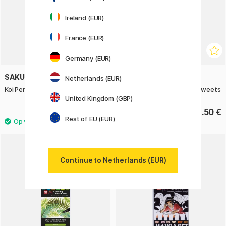
Ireland (EUR)
France (EUR)
Germany (EUR)
SAKURA
SAKURA
Netherlands (EUR)
Koi Penseelstiften 6-set Portrait
Koi Penseelstiften 6-set Sweets
United Kingdom (GBP)
16.65 €
18.50 €
18.50 €
Rest of EU (EUR)
11%
Continue to Netherlands (EUR)