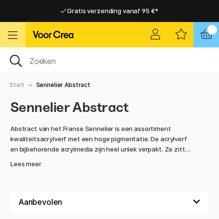
Gratis verzending vanaf 95 €*
Gratis verzending vanaf 95 €*
Levering 2-6 werkdagen
Levering 2-6 werkdagen
Start
Sennelier Abstract
Sennelier Abstract
Abstract van het Franse Sennelier is een assortiment
kwaliteitsacrylverf met een hoge pigmentatie. De acrylverf
en bijbehorende acrylmedia zijn heel uniek verpakt. Ze zitten
in een zachte en flexibele verpakking met een tuit. Knijp
Lees meer
gewoon alle verf eruit en vervoer de kleuren zonder gedoe.
Makkelijker dan dat wordt het niet!
De serie is bij ons verkrijgbaar in 46 kleuren, bijbehorende
schildermedia en kant-en-klare sets en accessoires.