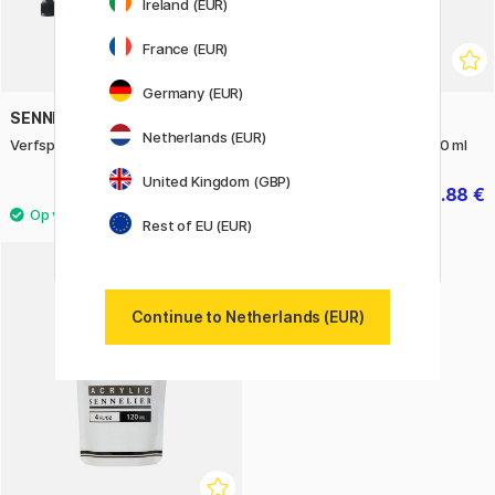
Ireland (EUR)
France (EUR)
Germany (EUR)
SENNELIER
SENNELIER
Netherlands (EUR)
Verfspuitmond Abstract 8-set
Abstract Gloss Medium 120 ml
United Kingdom (GBP)
8.20 €
6.88 €
8.60 €
Rest of EU (EUR)
Continue to Netherlands (EUR)