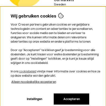
Sweden
Norway
Denmark
Wij gebruiken cookies
Finland
France
Voor Crea en partners gebruiken cookies en vergelijkbare
Ireland
technologieën om content en advertenties te personaliseren,
Germany
functies voor sociale media aan te bieden en verkeer te
UK
analyseren. We kunnen informatie delen om relevantere
EU
advertenties op onze website en andere platforms te tonen.
* Specifieke
verzendvoorwaarden
Door op ”Accepteren” te klikken geef je toestemming voor alle
gelden voor volumineuze producten.
doeleinden. Je kunt kiezen voor welke doeleinden je toestemming
geeft door op ”Instellingen” te klikken, en je kunt je keuze altijd
wijzigen in ons cookiebeleid.
Snel en veilig met creditcard of iDEAL
In ons
cookiebeleid
vind je meer informatie over cookies en hoe ze
op deze website worden gebruikt.
Alleen noodzakelijke accepteren
Gratis verzending vanaf 95 €
Instellingen
Accepteren