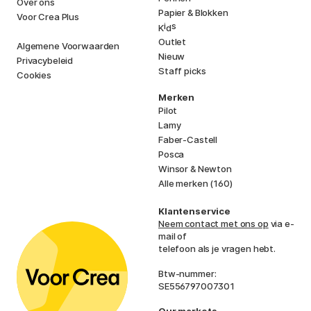
Over ons
Papier & Blokken
Voor Crea Plus
i
s
K
d
Outlet
Algemene Voorwaarden
Nieuw
Privacybeleid
Staff picks
Cookies
Merken
Pilot
Lamy
Faber-Castell
Posca
Winsor & Newton
Alle merken (160)
Klantenservice
Neem contact met ons op
via e-
mail of
telefoon als je vragen hebt.
Btw-nummer:
SE556797007301
Our markets