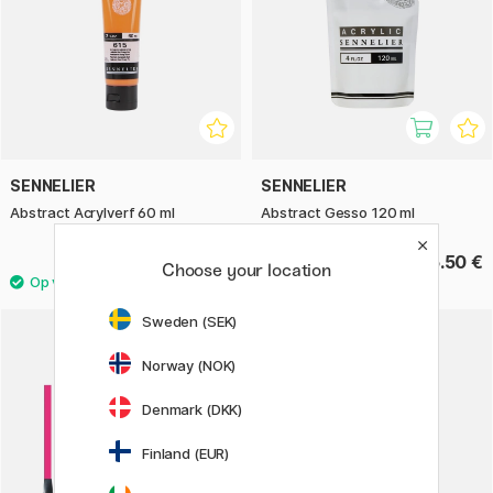
SENNELIER
SENNELIER
Abstract Acrylverf 60 ml
Abstract Gesso 120 ml
3.90 €
5.50 €
Choose your location
Sweden (SEK)
11%
Norway (NOK)
Denmark (DKK)
Finland (EUR)