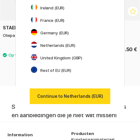
Ireland (EUR)
France (EUR)
STAEDTLER
STAEDTLER
Germany (EUR)
Oliepastel Metallic 6-set
Oliepastel 12-set
Netherlands (EUR)
5.60 €
5.50 €
United Kingdom (GBP)
Rest of EU (EUR)
Continue to Netherlands (EUR)
Schrijf je in voor onze nieuwsbrief. Nieuws
en aanbiedingen die je niet wilt missen!
Producten
Information
Kunstenaarsmateriaal