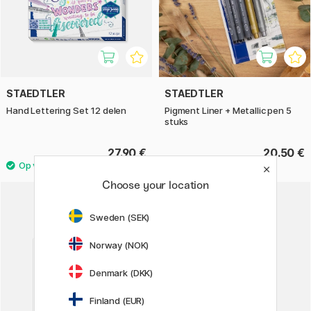
STAEDTLER
STAEDTLER
Hand Lettering Set 12 delen
Pigment Liner + Metallic pen 5
stuks
27.90 €
20.50 €
Choose your location
Sweden (SEK)
Norway (NOK)
Denmark (DKK)
Finland (EUR)