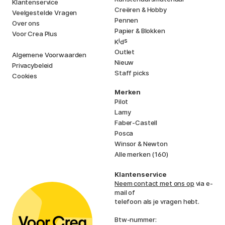
Klantenservice
Creëren & Hobby
Veelgestelde Vragen
Pennen
Over ons
Papier & Blokken
Voor Crea Plus
i
s
K
d
Outlet
Algemene Voorwaarden
Nieuw
Privacybeleid
Staff picks
Cookies
Merken
Pilot
Lamy
Faber-Castell
Posca
Winsor & Newton
Alle merken (160)
Klantenservice
Neem contact met ons op
via e-
mail of
telefoon als je vragen hebt.
Btw-nummer: