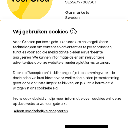
SE556797007301
Our markets
Sweden
Norway
Denmark
Wij gebruiken cookies
Finland
France
Voor Crea en partners gebruiken cookies en vergelijkbare
Ireland
technologieën om content en advertenties te personaliseren,
Germany
functies voor sociale media aan te bieden en verkeer te
UK
analyseren. We kunnen informatie delen om relevantere
EU
advertenties op onze website en andere platforms te tonen.
* Specifieke
verzendvoorwaarden
Door op ”Accepteren” te klikken geef je toestemming voor alle
gelden voor volumineuze producten.
doeleinden. Je kunt kiezen voor welke doeleinden je toestemming
geeft door op ”Instellingen” te klikken, en je kunt je keuze altijd
wijzigen in ons cookiebeleid.
Snel en veilig met creditcard of iDEAL
In ons
cookiebeleid
vind je meer informatie over cookies en hoe ze
op deze website worden gebruikt.
Alleen noodzakelijke accepteren
Gratis verzending vanaf 95 €