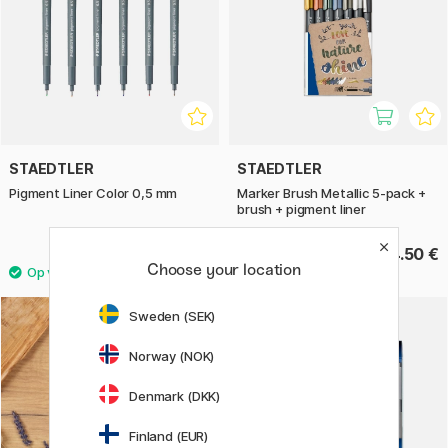
STAEDTLER
STAEDTLER
Pigment Liner Color 0,5 mm
Marker Brush Metallic 5-pack +
brush + pigment liner
4 €
24.50 €
Choose your location
Sweden (SEK)
Norway (NOK)
Denmark (DKK)
Finland (EUR)