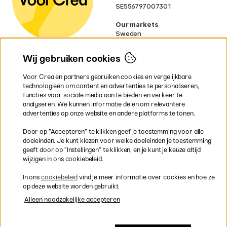
SE556797007301
Our markets
Sweden
Norway
Denmark
Wij gebruiken cookies
Finland
France
Voor Crea en partners gebruiken cookies en vergelijkbare
Ireland
technologieën om content en advertenties te personaliseren,
Germany
functies voor sociale media aan te bieden en verkeer te
UK
analyseren. We kunnen informatie delen om relevantere
EU
advertenties op onze website en andere platforms te tonen.
* Specifieke
verzendvoorwaarden
Door op ”Accepteren” te klikken geef je toestemming voor alle
gelden voor volumineuze producten.
doeleinden. Je kunt kiezen voor welke doeleinden je toestemming
geeft door op ”Instellingen” te klikken, en je kunt je keuze altijd
wijzigen in ons cookiebeleid.
Snel en veilig met creditcard of iDEAL
In ons
cookiebeleid
vind je meer informatie over cookies en hoe ze
op deze website worden gebruikt.
Alleen noodzakelijke accepteren
Gratis verzending vanaf 95 €