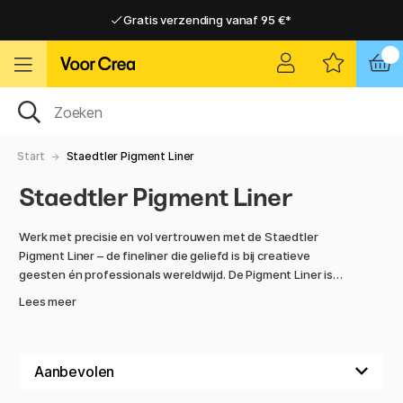
Gratis verzending vanaf 95 €*
Gratis verzending vanaf 95 €*
Levering 2-6 werkdagen
Levering 2-6 werkdagen
Start
Staedtler Pigment Liner
Staedtler Pigment Liner
Werk met precisie en vol vertrouwen met de Staedtler
Pigment Liner – de fineliner die geliefd is bij creatieve
geesten én professionals wereldwijd. De Pigment Liner is
een hoogwaardige pen die uitzonderlijke scherpte biedt
Lees meer
dankzij zijn zuurvrije, pigmentgebaseerde inkt die
permanent, lichtbestendig en watervast is. Perfect voor
schetsen, illustraties, technische tekeningen en
handschrift.