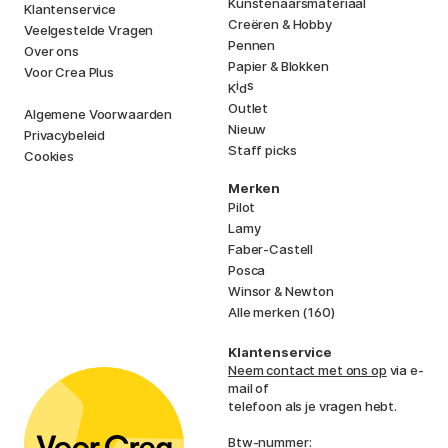
Kunstenaarsmateriaal
Klantenservice
Creëren & Hobby
Veelgestelde Vragen
Pennen
Over ons
Papier & Blokken
Voor Crea Plus
i
s
K
d
Outlet
Algemene Voorwaarden
Nieuw
Privacybeleid
Staff picks
Cookies
Merken
Pilot
Lamy
Faber-Castell
Posca
Winsor & Newton
Alle merken (160)
Klantenservice
Neem contact met ons op
via e-
mail of
telefoon als je vragen hebt.
Btw-nummer: