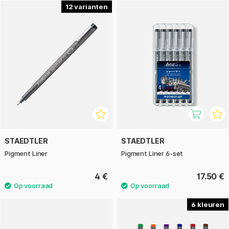
Met een slijtvaste vezelpunt, omhuld door metaal, lever je
12
nauwkeurige lijnen. De pen is ideaal te gebruiken met linialen
of sjablonen – net zo betrouwbaar in de hand van een
architect als bij een kunstenaar. De sneldrogende inkt drukt
niet door papier heen en vlekt niet bij gebruik van
markeerstiften, waardoor de Pigment Liner perfect
samengaat met aquarelverf, markers of highlighters.
Staedtler Pigment Liner – voor wie compromisloze kwaliteit,
duurzaamheid en perfecte lijnen verlangt.
STAEDTLER
STAEDTLER
Pigment Liner
Pigment Liner 6-set
4 €
17.50 €
6