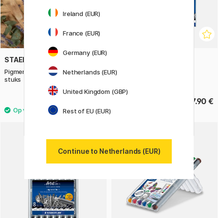
Ireland (EUR)
France (EUR)
Germany (EUR)
STAEDTLER
STAEDTLER
Pigment Liner + Metallic pen 5
Pigment Liner 12-set
Netherlands (EUR)
stuks
United Kingdom (GBP)
20.50 €
47.90 €
Rest of EU (EUR)
Continue to Netherlands (EUR)