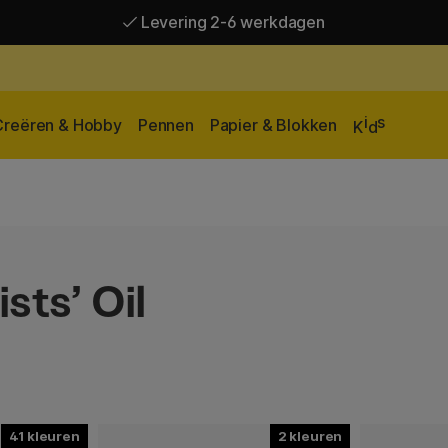
Levering 2-6 werkdagen
Gratis verzending vanaf 95 €*
Levering 2-6 werkdagen
i
s
Creëren & Hobby
Pennen
Papier & Blokken
K
d
sts’ Oil
41
2