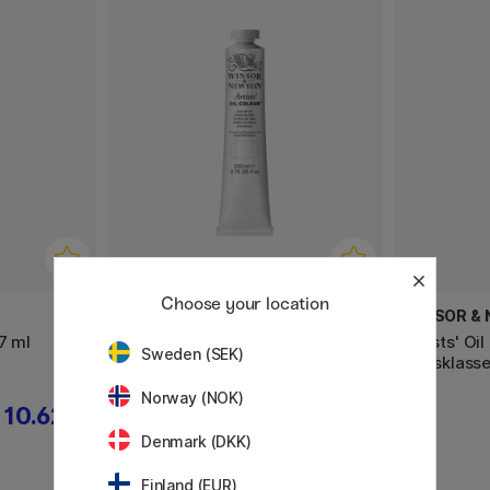
Choose your location
WINSOR & NEWTON
WINSOR &
7 ml
Olieverf Artist 200 ml
Artists' Oi
Sweden (SEK)
(Prijsklasse
Norway (NOK)
10.62 €
26.91 €
29.90 €
Denmark (DKK)
Finland (EUR)