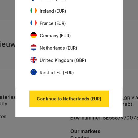
Ireland (EUR)
France (EUR)
Germany (EUR)
 Nieuws en
Netherlands (EUR)
United Kingdom (GBP)
Rest of EU (EUR)
Klantenservice
teriaal
Neem contact met ons op
via
Continue to Netherlands (EUR)
bby
telefoon als je vragen hebt.
ken
Btw-nummer: SE556797007
Our markets