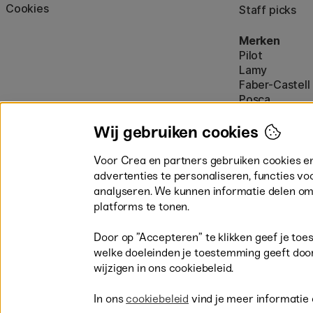
Cookies
Staff picks
Merken
Pilot
Lamy
Faber-Castell
Posca
Winsor & New
Alle merken (
Wij gebruiken cookies
Voor Crea en partners gebruiken cookies e
advertenties te personaliseren, functies vo
analyseren. We kunnen informatie delen om
platforms te tonen.
Door op ”Accepteren” te klikken geef je toe
welke doeleinden je toestemming geeft door op
Snel en veilig met creditcard of i
wijzigen in ons cookiebeleid.
In ons
cookiebeleid
vind je meer informatie