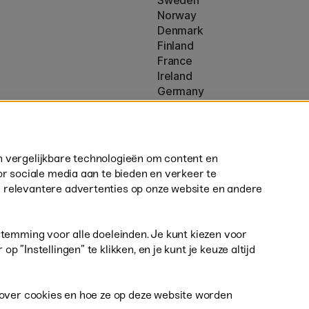
Sweden
Norway
Denmark
Finland
France
Ireland
Germany
UK
ton
EU
160)
* Specifieke
verzendvoorwaarden
n vergelijkbare technologieën om content en
volumineuze producten.
or sociale media aan te bieden en verkeer te
 relevantere advertenties op onze website en andere
stemming voor alle doeleinden. Je kunt kiezen voor
 ”Instellingen” te klikken, en je kunt je keuze altijd
DEAL
 over cookies en hoe ze op deze website worden