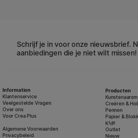
Schrijf je in voor onze nieuwsbrief.
aanbiedingen die je niet wilt missen!
Information
Producten
Klantenservice
Kunstenaarsma
Veelgestelde Vragen
Creëren & Ho
Over ons
Pennen
Voor Crea Plus
Papier & Blok
i
s
K
d
Algemene Voorwaarden
Outlet
Privacybeleid
Nieuw