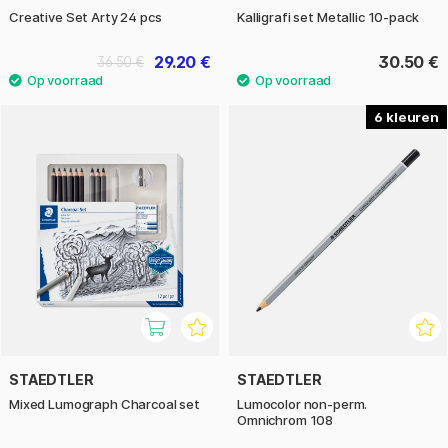
Creative Set Arty 24 pcs
Kalligrafi set Metallic 10-pack
29.20 €
30.50 €
36.50 €
6
STAEDTLER
STAEDTLER
Mixed Lumograph Charcoal set
Lumocolor non-perm.
Omnichrom 108