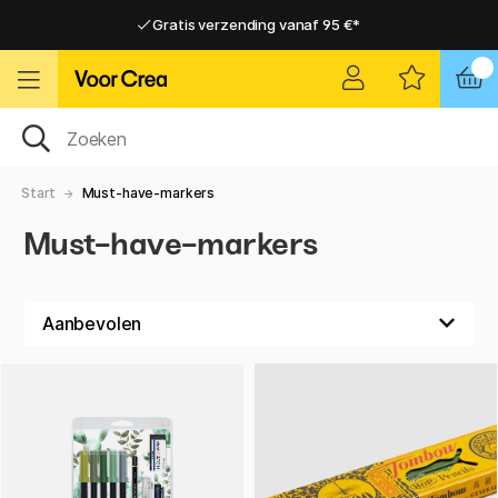
Gratis verzending vanaf 95 €*
Gratis verzending vanaf 95 €*
Levering 2-6 werkdagen
Levering 2-6 werkdagen
Start
Must-have-markers
Must-have-markers