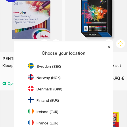
Choose your location
PENTEL
STAEDTLER
Kleurpotloden 24-set
Pigment Arts Brush Pen 60-set
Sweden (SEK)
Norway (NOK)
12.40 €
205.90 €
15.50 €
Denmark (DKK)
Finland (EUR)
11%
Ireland (EUR)
France (EUR)