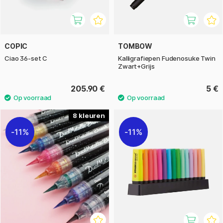
COPIC
TOMBOW
Ciao 36-set C
Kalligrafiepen Fudenosuke Twin
Zwart+Grijs
205.90 €
5 €
8
11%
11%