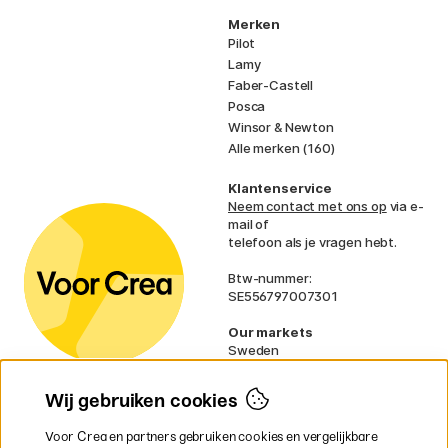
Merken
Pilot
Lamy
Faber-Castell
Posca
Winsor & Newton
Alle merken (160)
Klantenservice
Neem contact met ons op
via e-
mail of
telefoon als je vragen hebt.
Btw-nummer:
SE556797007301
Our markets
Sweden
Norway
Denmark
Wij gebruiken cookies
Finland
France
Voor Crea en partners gebruiken cookies en vergelijkbare
Ireland