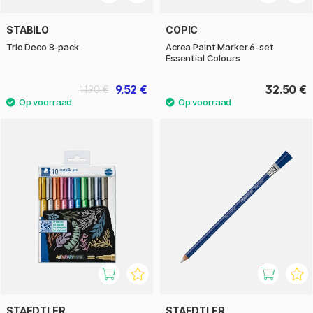
STABILO
COPIC
Trio Deco 8-pack
Acrea Paint Marker 6-set
Essential Colours
9.52 €
32.50 €
11.90 €
STAEDTLER
STAEDTLER