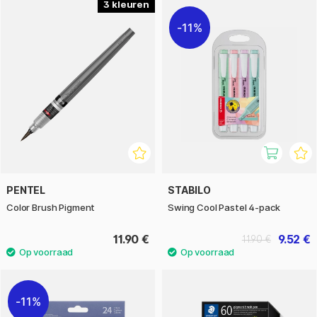
3
11%
PENTEL
STABILO
Color Brush Pigment
Swing Cool Pastel 4-pack
11.90 €
9.52 €
11.90 €
11%