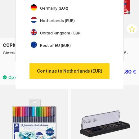
Germany (EUR)
Netherlands (EUR)
United Kingdom (GBP)
COPIC
SHARPIE
Rest of EU (EUR)
Classic 12-set Cool Gray
Creative Marker Brush Tip 5-
pack
Continue to Netherlands (EUR)
105.90 €
18.80 €
23.50 €