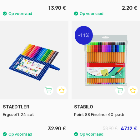
13.90 €
2.20 €
11%
STAEDTLER
STABILO
Ergosoft 24-set
Point 88 Fineliner 40-pack
32.90 €
47.12 €
58.90 €