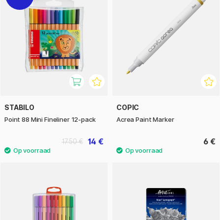
STABILO
COPIC
Point 88 Mini Fineliner 12-pack
Acrea Paint Marker
14 €
6 €
17.50 €