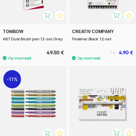
TOMBOW
CREATIV COMPANY
ABT Dual Brush pen 12-set Grey
Fineliner Black 12-set
49.50 €
4.90 €
7 €
11%