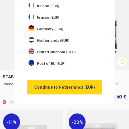
Ireland (EUR)
30%
France (EUR)
Germany (EUR)
Netherlands (EUR)
United Kingdom (GBP)
Rest of EU (EUR)
STABILO
CREATIV COMPANY
Swing Cool Pastel 6-pack
Viltstiften Two-Tip 20-set 2
Continue to Netherlands (EUR)
15.90 €
5.60 €
8 €
11%
20%