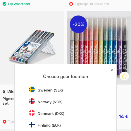
20%
Choose your location
Sweden (SEK)
STAEDTLER
CREATIV COMPANY
Pigment Liner Color 0,3 mm 6-
Glitterpennen 12-set
Norway (NOK)
set
Denmark (DKK)
26.90 €
14 €
17.50 €
Finland (EUR)