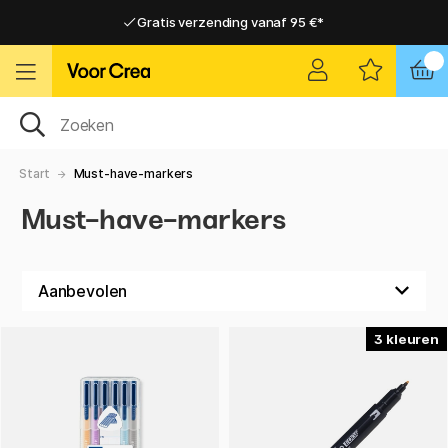
Gratis verzending vanaf 95 €*
Gratis verzending vanaf 95 €*
Levering 2-6 werkdagen
Levering 2-6 werkdagen
Start
Must-have-markers
Must-have-markers
3