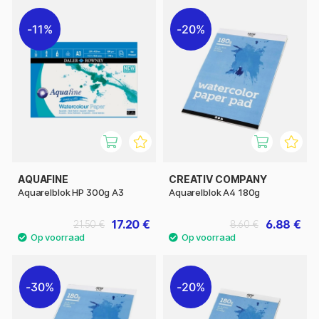
11%
20%
AQUAFINE
CREATIV COMPANY
Aquarelblok HP 300g A3
Aquarelblok A4 180g
17.20 €
6.88 €
21.50 €
8.60 €
30%
20%