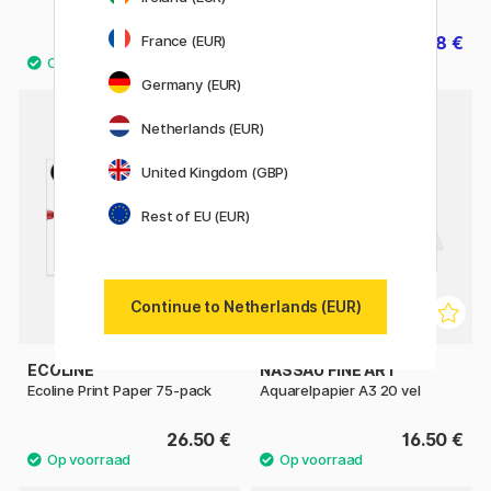
France (EUR)
29.90 €
8 €
10 €
Germany (EUR)
Netherlands (EUR)
United Kingdom (GBP)
Rest of EU (EUR)
Continue to Netherlands (EUR)
ECOLINE
NASSAU FINE ART
Ecoline Print Paper 75-pack
Aquarelpapier A3 20 vel
26.50 €
16.50 €