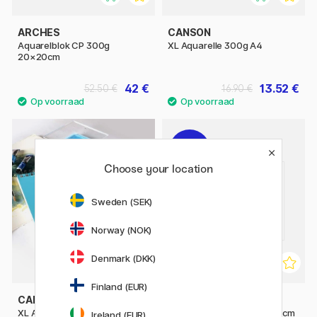
ARCHES
CANSON
Aquarelblok CP 300g
XL Aquarelle 300g A4
20×20cm
42 €
13.52 €
52.50 €
16.90 €
11%
Choose your location
Sweden (SEK)
Norway (NOK)
Denmark (DKK)
Finland (EUR)
CANSON
CANSON
XL Aquarelle 300g A3
Montval Pads 300g 24x32cm
Ireland (EUR)