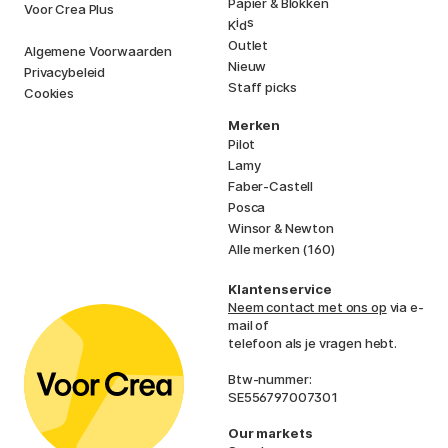
Papier & Blokken
Voor Crea Plus
i
s
K
d
Outlet
Algemene Voorwaarden
Nieuw
Privacybeleid
Staff picks
Cookies
Merken
Pilot
Lamy
Faber-Castell
Posca
Winsor & Newton
Alle merken (160)
Klantenservice
Neem contact met ons op
via e-
mail of
telefoon als je vragen hebt.
Btw-nummer:
SE556797007301
Our markets