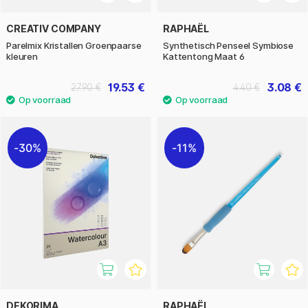
CREATIV COMPANY
RAPHAËL
Parelmix Kristallen Groenpaarse
Synthetisch Penseel Symbiose
kleuren
Kattentong Maat 6
19.53 €
3.08 €
27.90 €
4.40 €
30%
11%
DEKORIMA
RAPHAËL