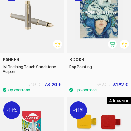
PARKER
BOOKS
IM Finishing Touch Sandstone
Pop Painting
Vulpen
73.20 €
31.92 €
91.50 €
39.90 €
4
11%
11%