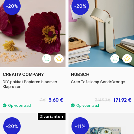
20%
20%
CREATIV COMPANY
HÜBSCH
DIY-pakket Papieren bloemen
Crea Tafellamp Sand/Orange
Klaprozen
5.60 €
171.92 €
7 €
214.90 €
2
20%
11%