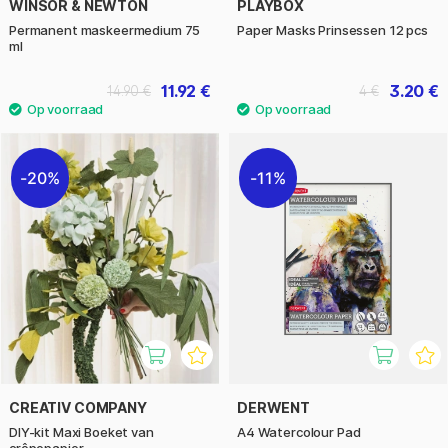
WINSOR & NEWTON
PLAYBOX
Permanent maskeer­medium 75
Paper Masks Prinsessen 12 pcs
ml
11.92 €
3.20 €
14.90 €
4 €
20%
11%
CREATIV COMPANY
DERWENT
DIY-kit Maxi Boeket van
A4 Watercolour Pad