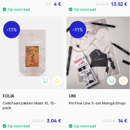
4 €
13.52 €
5 €
16.90 €
11%
11%
FOLIA
UNI
Cellofaanzakken Maat XL 10-
Pin Fine Line 5-set Manga Shojo
pack
3.04 €
14 €
3.80 €
17.50 €