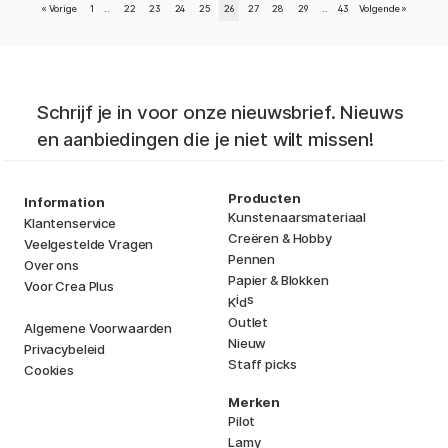
«
Vorige
1
..
22
23
24
25
26
27
28
29
..
43
Volgende
»
Schrijf je in voor onze nieuwsbrief. Nieuws
en aanbiedingen die je niet wilt missen!
Producten
Information
Kunstenaarsmateriaal
Klantenservice
Creëren & Hobby
Veelgestelde Vragen
Pennen
Over ons
Papier & Blokken
Voor Crea Plus
i
s
K
d
Outlet
Algemene Voorwaarden
Nieuw
Privacybeleid
Staff picks
Cookies
Merken
Pilot
Lamy