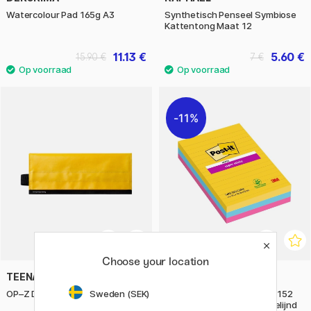
Watercolour Pad 165g A3
Synthetisch Penseel Symbiose
Kattentong Maat 12
11.13 €
5.60 €
15.90 €
7 €
11%
Choose your location
TEENAGE ENGINEERING
3M
Sweden (SEK)
OP–Z Duty Case medium bag
Post-it Super Sticky 101 x 152
mm Kleurenmix Carnival Gelijnd