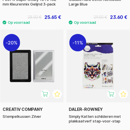
mm Kleurenmix Gelijnd 3-pack
Large Blue
25.65 €
23.60 €
28.50 €
29.50 €
20%
11%
CREATIV COMPANY
DALER-ROWNEY
Stempelkussen Zilver
Simply Katten schilderen met
plakkaatverf stap-voor-stap