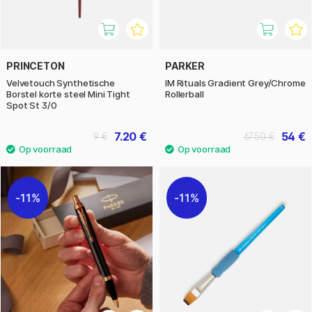
PRINCETON
PARKER
Velvetouch Synthetische
IM Rituals Gradient Grey/Chrome
Borstel korte steel Mini Tight
Rollerball
Spot St 3/0
7.20 €
54 €
9 €
67.50 €
11%
11%