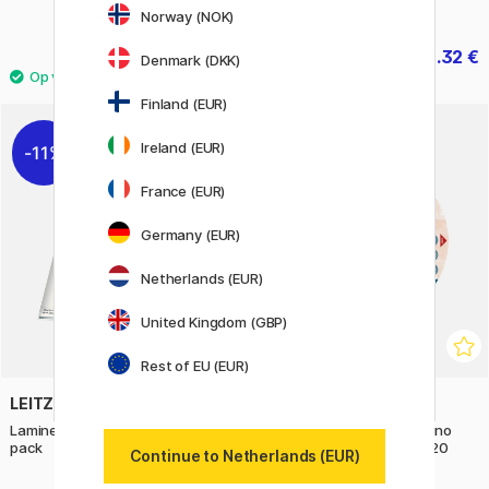
3-pack
Norway (NOK)
27.81 €
22.32 €
30.90 €
27.90 €
Denmark (DKK)
Finland (EUR)
Ireland (EUR)
11%
11%
France (EUR)
Germany (EUR)
Netherlands (EUR)
United Kingdom (GBP)
Rest of EU (EUR)
LEITZ
MAGNANI
Lamineerhoes A4 125 micron 25-
Aquarelblok Ronde Portofino
pack
100% Katoen 300g 16cm 20
Continue to Netherlands (EUR)
Sheets