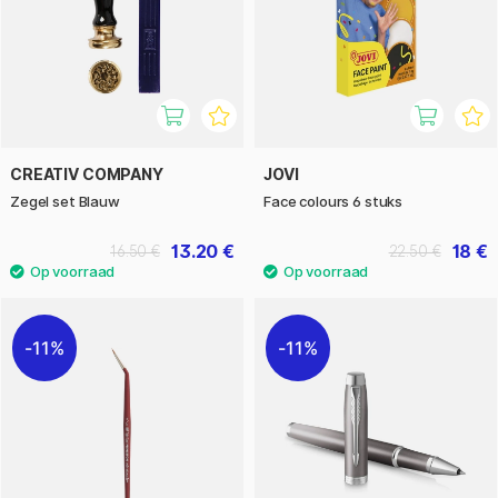
CREATIV COMPANY
JOVI
Zegel set Blauw
Face colours 6 stuks
13.20 €
18 €
16.50 €
22.50 €
11%
11%