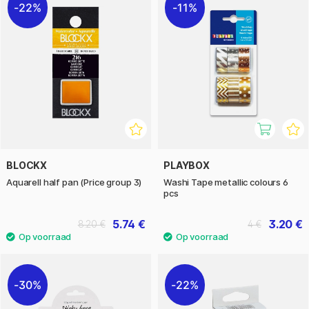
22%
11%
BLOCKX
PLAYBOX
Aquarell half pan (Price group 3)
Washi Tape metallic colours 6
pcs
5.74 €
3.20 €
8.20 €
4 €
30%
22%