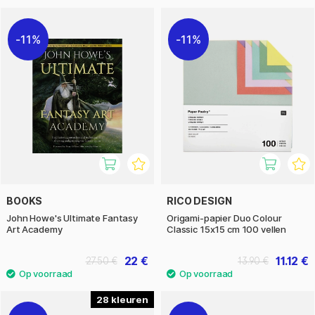
11%
11%
BOOKS
RICO DESIGN
John Howe's Ultimate Fantasy
Origami-papier Duo Colour
Art Academy
Classic 15x15 cm 100 vellen
22 €
11.12 €
27.50 €
13.90 €
28