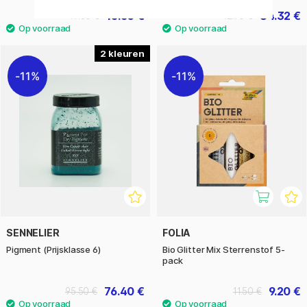
15.60 €
34.32 €
19.50 €
42.90 €
2
11%
11%
SENNELIER
FOLIA
Pigment (Prijsklasse 6)
Bio Glitter Mix Sterrenstof 5-
pack
76.40 €
9.20 €
95.50 €
11.50 €