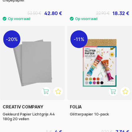
crêpepapier
42.80 €
18.32 €
53.50 €
22.90 €
20%
11%
CREATIV COMPANY
FOLIA
Gekleurd Papier Lichtgrijs A4
Glitterpapier 10-pack
180g 20 vellen
4 €
7.36 €
5 €
9.20 €