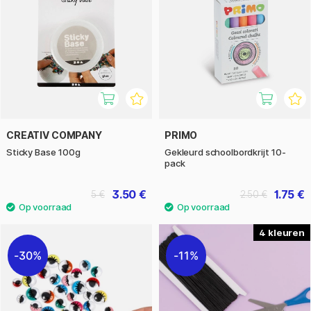
CREATIV COMPANY
PRIMO
Sticky Base 100g
Gekleurd schoolbordkrijt 10-
pack
3.50 €
1.75 €
5 €
2.50 €
4
30%
11%