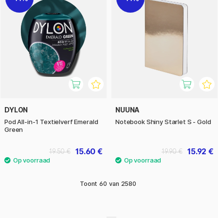
DYLON
NUUNA
Pod All-in-1 Textielverf Emerald
Notebook Shiny Starlet S - Gold
Green
15.60 €
15.92 €
19.50 €
19.90 €
Toont
60
van
2580