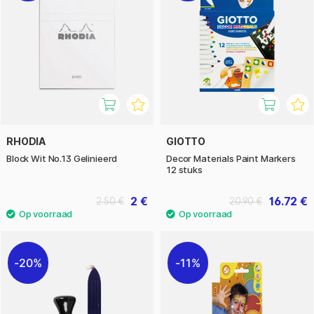
RHODIA
GIOTTO
Block Wit No.13 Gelinieerd
Decor Materials Paint Markers
12 stuks
2 €
16.72 €
2.50 €
20.90 €
20%
11%