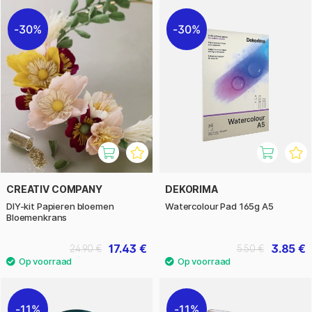
30%
30%
CREATIV COMPANY
DEKORIMA
DIY-kit Papieren bloemen
Watercolour Pad 165g A5
Bloemenkrans
17.43 €
3.85 €
24.90 €
5.50 €
11%
11%