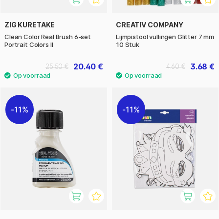
ZIG KURETAKE
CREATIV COMPANY
Clean Color Real Brush 6-set
Lijmpistool vullingen Glitter 7 mm
Portrait Colors II
10 Stuk
20.40 €
3.68 €
25.50 €
4.60 €
11%
11%