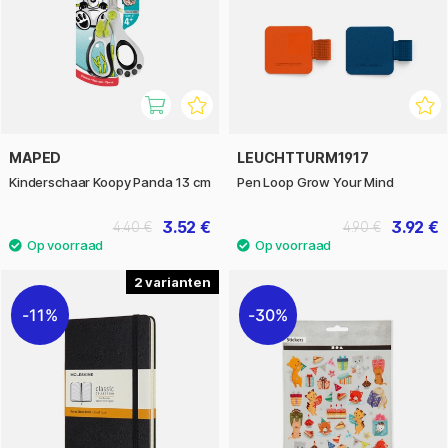
MAPED
LEUCHTTURM1917
Kinderschaar Koopy Panda 13 cm
Pen Loop Grow Your Mind
3.52 €
3.92 €
4.40 €
4.90 €
2
11%
30%