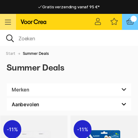
Gratis verzending vanaf 95 €*
Gratis verzending vanaf 95 €*
Levering 2-6 werkdagen
Levering 2-6 werkdagen
Start
Summer Deals
Summer Deals
Merken
11%
11%