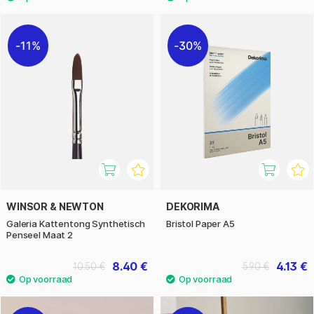
11%
30%
WINSOR & NEWTON
DEKORIMA
Galeria Kattentong Synthetisch
Bristol Paper A5
Penseel Maat 2
8.40 €
4.13 €
10.50 €
5.90 €