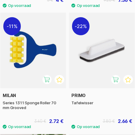
11%
22%
MILAN
PRIMO
Series 1311 Sponge Roller 70
Tafelwisser
mm Grooved
2.72 €
2.66 €
3.40 €
3.80 €