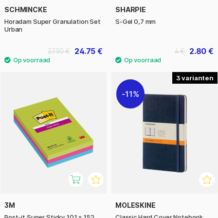
SCHMINCKE
SHARPIE
Horadam Super Granulation Set
S-Gel 0,7 mm
Urban
24.75 €
2.80 €
27.50 €
4 €
3
11%
3M
MOLESKINE
Post-it Super Sticky 101 x 152
Classic Hard Cover Notebook