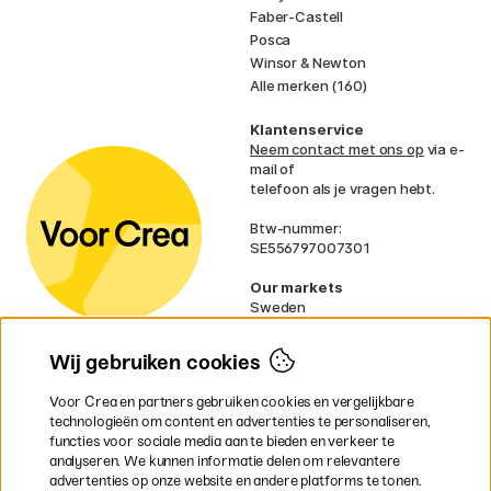
Faber-Castell
Posca
Winsor & Newton
Alle merken (160)
Klantenservice
Neem contact met ons op
via e-
mail of
telefoon als je vragen hebt.
Btw-nummer:
SE556797007301
Our markets
Sweden
Norway
Denmark
Wij gebruiken cookies
Finland
France
Voor Crea en partners gebruiken cookies en vergelijkbare
Ireland
technologieën om content en advertenties te personaliseren,
Germany
functies voor sociale media aan te bieden en verkeer te
UK
analyseren. We kunnen informatie delen om relevantere
EU
advertenties op onze website en andere platforms te tonen.