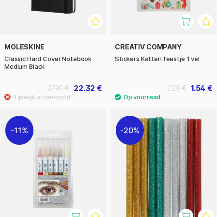
MOLESKINE
CREATIV COMPANY
Classic Hard Cover Notebook
Stickers Katten feestje 1 vel
Medium Black
22.32 €
1.54 €
27.90 €
2.20 €
11%
20%