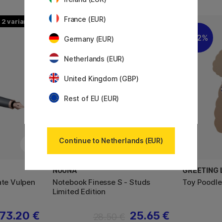
France (EUR)
2
22%
Germany (EUR)
Netherlands (EUR)
United Kingdom (GBP)
Rest of EU (EUR)
Continue to Netherlands (EUR)
NUUNA
GREETING L
ate Vulpen
Notebook Finesse S - Studs
Toy Poodl
Limited Edition
73.20 €
25.65 €
28.50 €