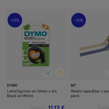
11%
11%
DYMO
MT
LetraTag Iron-on 12mm x 2m
Washi-tape Blue × pas
Black on White
pack
11.12 €
13.90 €
9.40 