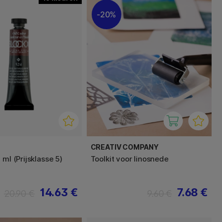
20%
CREATIV COMPANY
 ml (Prijsklasse 5)
Toolkit voor linosnede
14.63 €
7.68 €
20.90 €
9.60 €