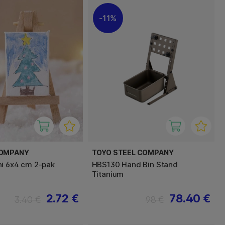
11%
COMPANY
TOYO STEEL COMPANY
i 6x4 cm 2-pak
HBS130 Hand Bin Stand
Titanium
2.72 €
78.40 €
3.40 €
98 €