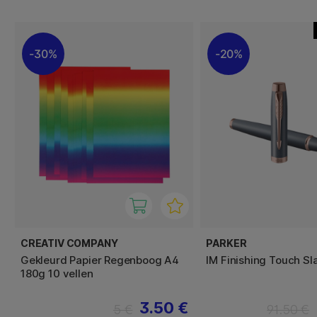
30%
20%
CREATIV COMPANY
PARKER
Gekleurd Papier Regenboog A4
IM Finishing Touch Sl
180g 10 vellen
3.50 €
5 €
91.50 €