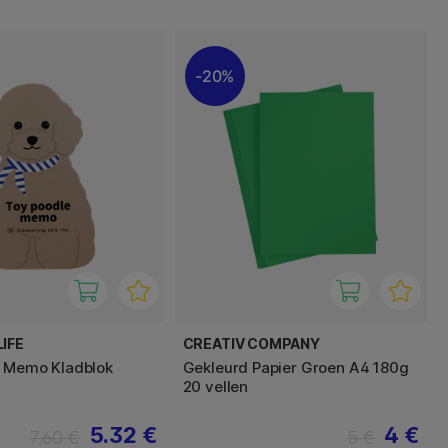
20%
IFE
CREATIV COMPANY
e Memo Kladblok
Gekleurd Papier Groen A4 180g
20 vellen
5.32 €
4 €
7.60 €
5 €