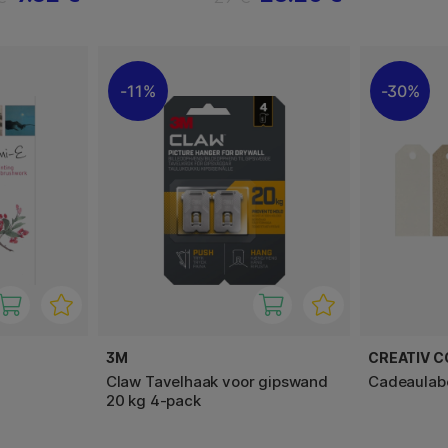
11%
30%
3M
CREATIV 
Claw Tavelhaak voor gipswand
Cadeaulabe
20 kg 4-pack