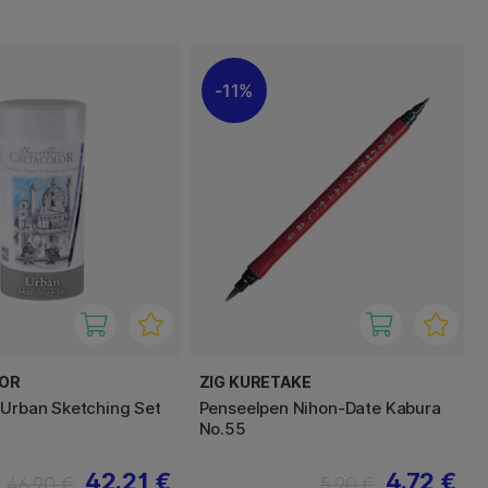
11%
OR
ZIG KURETAKE
 Urban Sketching Set
Penseelpen Nihon-Date Kabura
No.55
42.21 €
4.72 €
46.90 €
5.90 €