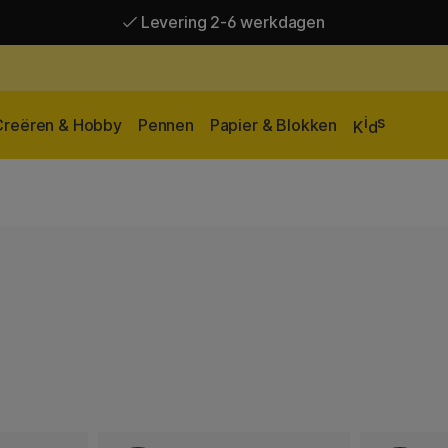
Levering 2-6 werkdagen
Gratis verzending vanaf 95 €*
Levering 2-6 werkdagen
i
s
Creëren & Hobby
Pennen
Papier & Blokken
K
d