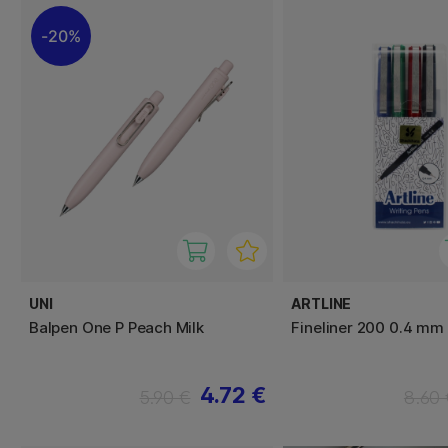
20%
UNI
ARTLINE
Balpen One P Peach Milk
Fineliner 200 0.4 mm 
4.72 €
5.90 €
8.60