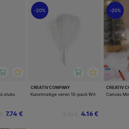
20%
20%
CREATIV COMPANY
CREATIV 
4 stuks
Kunstmatige veren 10-pack Wit
Canvas Min
7.74 €
4.16 €
 €
5.20 €