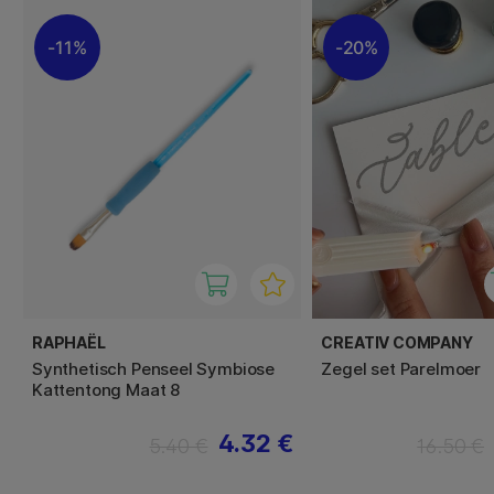
11%
20%
RAPHAËL
CREATIV COMPANY
Synthetisch Penseel Symbiose
Zegel set Parelmoer
Kattentong Maat 8
4.32 €
5.40 €
16.50 €