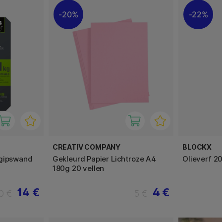
20%
22%
CREATIV COMPANY
BLOCKX
 gipswand
Gekleurd Papier Lichtroze A4
Olieverf 20
180g 20 vellen
14 €
4 €
0 €
5 €