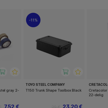
11%
TOYO STEEL COMPANY
CRETACOL
tel gray 2-
T150 Trunk Shape Toolbox Black
Cretacolor
22-delig
7.52 €
23.20 €
€
29 €