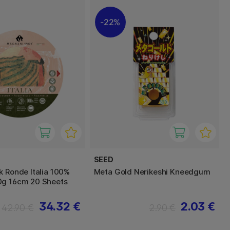
22%
SEED
k Ronde Italia 100%
Meta Gold Nerikeshi Kneedgum
0g 16cm 20 Sheets
34.32 €
2.03 €
42.90 €
2.90 €