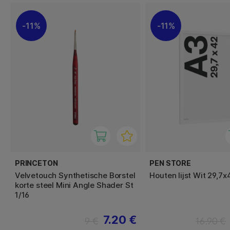
11%
11%
PRINCETON
PEN STORE
Velvetouch Synthetische Borstel
Houten lijst Wit 29,7
korte steel Mini Angle Shader St
1/16
7.20 €
9 €
16.90 €