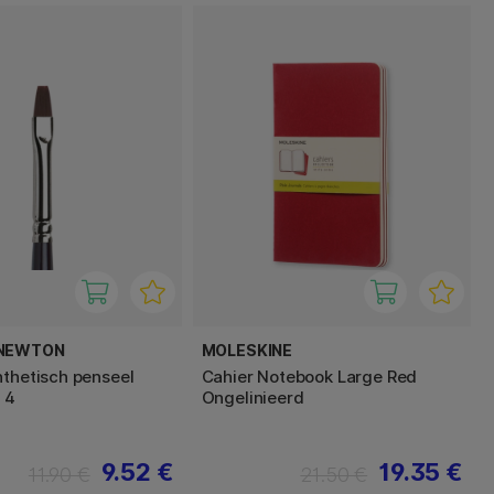
 NEWTON
MOLESKINE
nthetisch penseel
Cahier Notebook Large Red
 4
Ongelinieerd
9.52 €
19.35 €
11.90 €
21.50 €